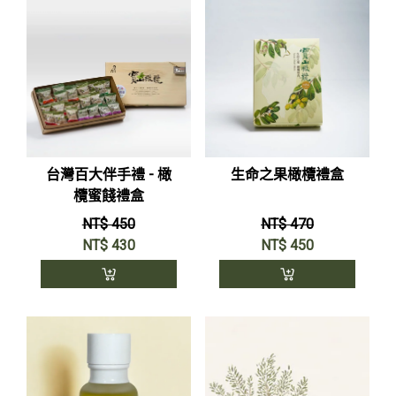
台灣百大伴手禮 - 橄
生命之果橄欖禮盒
欖蜜餞禮盒
NT$ 450
NT$ 470
NT$
430
NT$
450