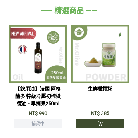
—— 精選商品 ——
【飲用油】法國 阿格
生鮮橄欖粉
蘭多 特級冷壓初榨橄
欖油 - 早摘果250ml
NT$
990
NT$
385
補貨中