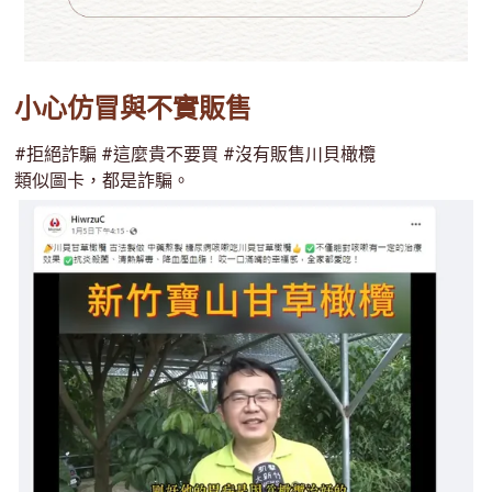
小心仿冒與不實販售
#拒絕詐騙 #這麼貴不要買 #沒有販售川貝橄欖
類似圖卡，都是詐騙。