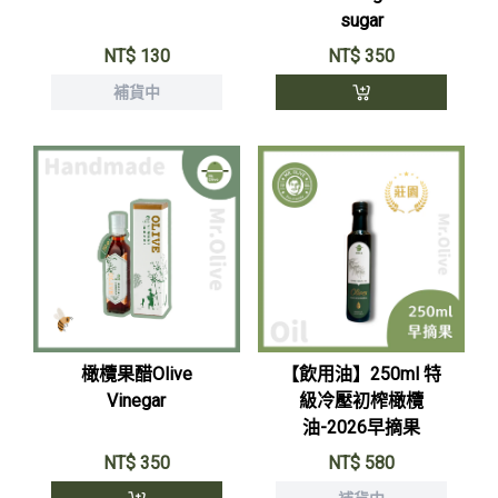
sugar
NT$
130
NT$
350
補貨中
橄欖果醋Olive
【飲用油】250ml 特
Vinegar
級冷壓初榨橄欖
油-2026早摘果
NT$
350
NT$
580