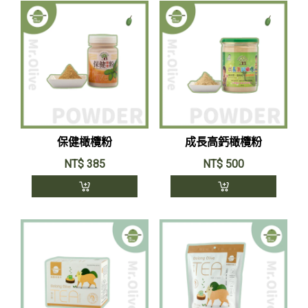
保健橄欖粉
成長高鈣橄欖粉
NT$
385
NT$
500