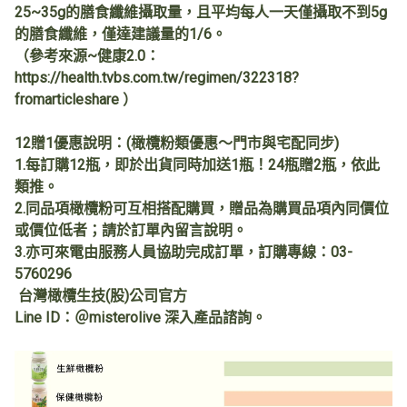
25~35g的膳食纖維攝取量，且平均每人一天僅攝取不到5g
的膳食纖維，僅達建議量的1/6。
（參考來源~健康2.0：
https://health.tvbs.com.tw/regimen/322318?
fromarticleshare ）
12贈1優惠說明：(橄欖粉類優惠～門市與宅配同步)
1.每訂購12瓶，即於出貨同時加送1瓶！24瓶贈2瓶，依此
類推。
2.同品項橄欖粉可互相搭配購買，贈品為購買品項內同價位
或價位低者；請於訂單內留言說明。
3.亦可來電由服務人員協助完成訂單，訂購專線：03-
5760296
台灣橄欖生技(股)公司官方
Line ID：＠misterolive 深入產品諮詢。