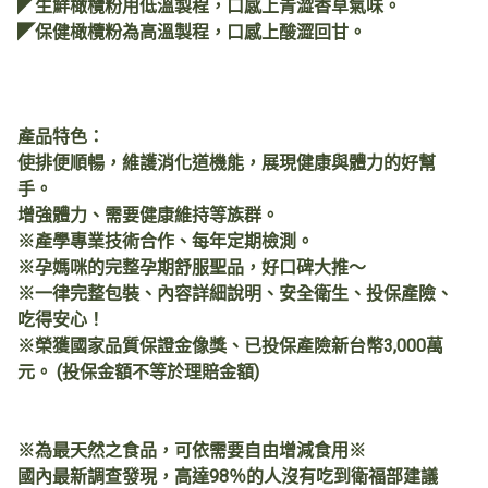
◤生鮮橄欖粉用低溫製程，口感上青澀香草氣味。
◤保健橄欖粉為高溫製程，口感上酸澀回甘。
產品特色：
使排便順暢，維護消化道機能，展現健康與體力的好幫
手。
增強體力、需要健康維持等族群。
※產學專業技術合作、每年定期檢測。
※孕媽咪的完整孕期舒服聖品，好口碑大推～
※一律完整包裝、內容詳細說明、安全衛生、投保產險、
吃得安心！
※榮獲國家品質保證金像獎、已投保產險新台幣3,000萬
元。 (投保金額不等於理賠金額)
※為最天然之食品，可依需要自由增減食用※
國內最新調查發現，高達98％的人沒有吃到衛福部建議