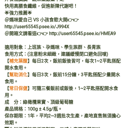
快用高膳食纖維，促進新陳代謝吧！
🌟強力推薦🌟
＠媽咪愛自己 VS 小孩食慾大開👉👉
http://user65545.psee.io/J994X
＠開箱文請看這👉👉 http://user65545.psee.io/HMEA9
適用對象：上班族、孕媽咪、學生族群、長青族
食用方式：(注意粉末細緻，建議緩慢閉口避免回嗆)
【
補充葉酸
】每日2次，飯前飯後皆可，每次1~2平匙搭配
開水食用。
【
幫助消化
】每日3次，飯前15分鐘，3平匙搭配少量開水
食用。
【
常日保健
】可隨三餐飯前或飯後，1~2平匙搭配開水食
用。
成 分：綠橄欖果實、頂級葡萄糖
產品規格：100g ± 4.5g/瓶。
保存期限：1年，平均2~3週批次生產，產地直售無須擔心
效期。