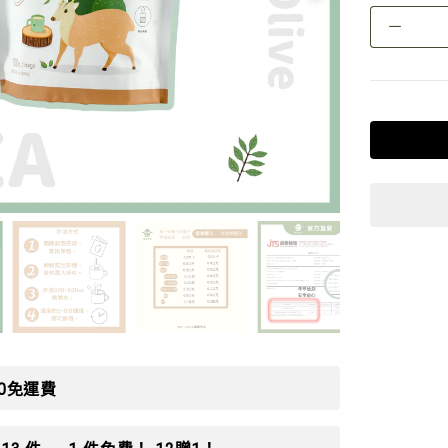
－
00免運費