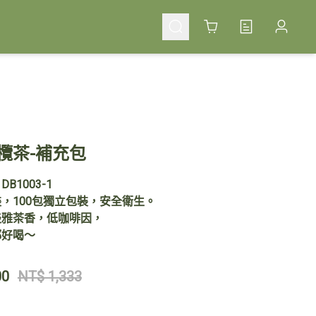
Cart
欖茶-補充包
B1003-1
，100包獨立包裝，安全衛生。
淡雅茶香，低咖啡因，
都好喝～
00
NT$ 1,333