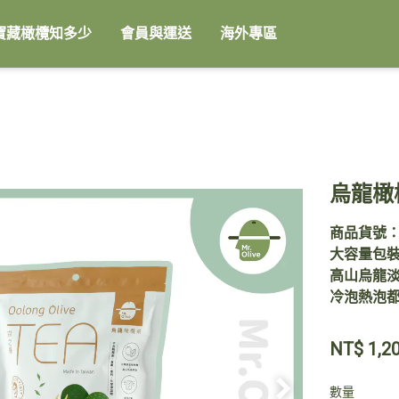
寶藏橄欖知多少
會員與運送
海外專區
烏龍橄
商品貨號：D
大容量包裝
高山烏龍
冷泡熱泡
NT$
1,2
數量