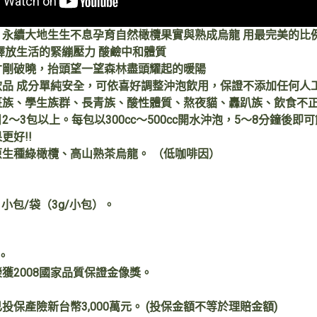
，永續大地生生不息孕育自然橄欖果實與熟成烏龍 用最完美的比
釋放生活的緊繃壓力 酸鹼中和體質
才剛破曉，抬頭望一望森林盡頭耀起的暖陽
飲品 成分單純安全，可依喜好調整沖泡飲用，保證不添加任何人
班族、學生族群、長青族、酸性體質、熬夜貓、轟趴族、飲食不
2～3包以上。每包以300cc～500cc開水沖泡，5～8分鐘
更好!!
原生種綠橄欖、高山熟茶烏龍。 （低咖啡因）
 小包/袋（3g/小包）。
。
獲2008國家品質保證金像獎。
投保產險新台幣3,000萬元。 (投保金額不等於理賠金額)