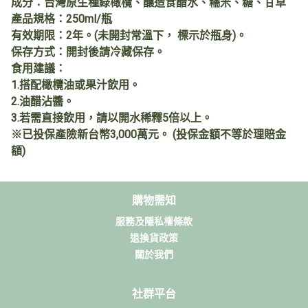
成分：台灣原生種綠橄欖、釀造食醋水、糯米、糖、甘草
產品規格：250ml/瓶
有效期限：2年。(未開封常溫下， 標示於瓶身)。
保存方式：開封後請冷藏保存。
食用建議：
1.搭配橄欖油或果汁飲用。
2.油醋沾醬。
3.若需直接飲用，請以開水稀釋5倍以上。
※已投保產險新台幣3,000萬元。 (投保金額不等於理賠金
額)
購物需知
服務及隱私權條款
退換貨政策
關於我們
社群平台