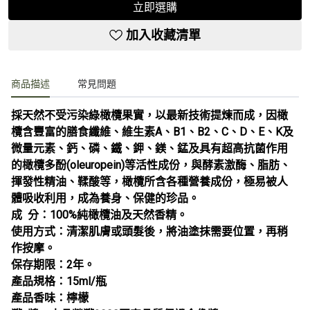
立即選購
加入收藏清單
商品描述
常見問題
採天然不受污染綠橄欖果實，以最新技術提煉而成，因橄
欖含豐富的膳食纖維、維生素A、B1、B2、C、D、E、K及
微量元素、鈣、磷、鐵、鉀、鎂、錳及具有超高抗菌作用
的橄欖多酚(oleuropein)等活性成份，與酵素激酶、脂肪、
揮發性精油、鞣酸等，橄欖所含各種營養成份，極易被人
體吸收利用，成為養身、保健的珍品。
成 分：100%純橄欖油及天然香精。
使用方式：清潔肌膚或頭髮後，將油塗抹需要位置，再稍
作按摩。
保存期限：2年。
產品規格：15ml/瓶
產品香味：檸檬