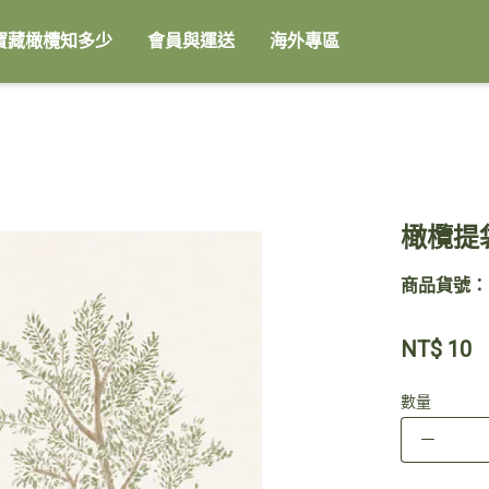
寶藏橄欖知多少
會員與運送
海外專區
橄欖提
商品貨號：B
NT$
10
數量
－