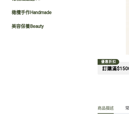
小罐蜜餞
橄欖手作Handmade
袋裝蜜餞
美容保養Beauty
優惠折扣
訂購滿$15
商品描述