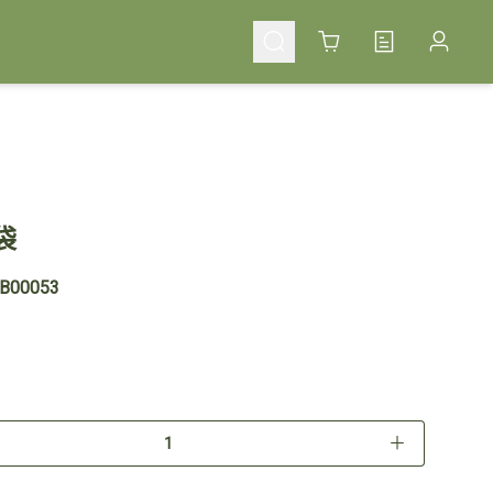
Cart
袋
00053
＋