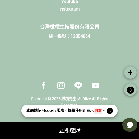
Youtube
instagram
台灣橄欖生技股份有限公司
統一編號：12804664
add
Facebook page
Instagram page
Line page
Youtube page
0
Copyright © 2026 橄欖先生 Mr.Olive All Rights
Reserved.
本網站使用
cookie
服務，持續使用即表示
同意
。
Powered by
BVSHOP
.
立即選購